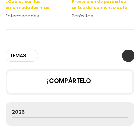
¿Cuáles son las
Prevención de parásitos
enfermedades más
antes del comienzo de la
comunes en los gatos
primavera.
Enfermedades
Parásitos
durante la primavera y
cómo prevenirlas?
TEMAS
¡COMPÁRTELO!
2026